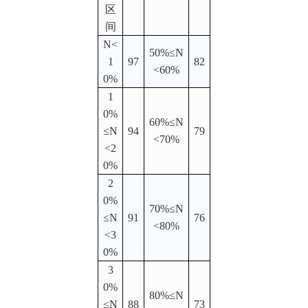
区
间
N<
50%≤N
1
97
82
<60%
0%
1
0%
60%≤N
≤N
94
79
<70%
<2
0%
2
0%
70%≤N
≤N
91
76
<80%
<3
0%
3
0%
80%≤N
≤N
88
73