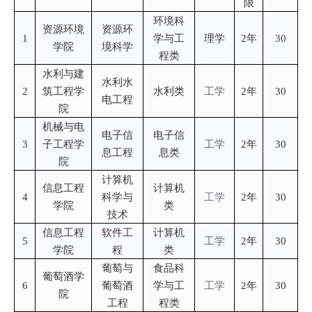
限
环境科
资源环境
资源环
1
学与工
理学
2年
30
学院
境科学
程类
水利与建
水利水
2
筑工程学
水利类
工学
2年
30
电工程
院
机械与电
电子信
电子信
3
子工程学
工学
2年
30
息工程
息类
院
计算机
信息工程
计算机
4
科学与
工学
2年
30
学院
类
技术
信息工程
软件工
计算机
5
工学
2年
30
学院
程
类
葡萄与
食品科
葡萄酒学
6
葡萄酒
学与工
工学
2年
30
院
工程
程类